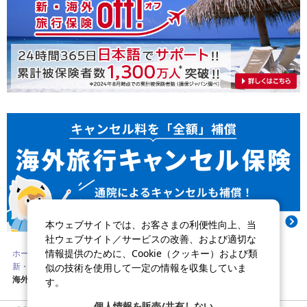
本ウェブサイトでは、お客さまの利便性向上、当
社ウェブサイト／サービスの改善、および適切な
情報提供のために、Cookie（クッキー）および類
ホーム
ご検討中のお客さま
旅行・レジャーの保険
似の技術を使用して一定の情報を収集していま
新・海外旅行保険【off!（オフ）】
海外旅行お役立ち情報
海外旅行保険のインフルエンザ補償とキャンセル費用対応
す。
個人情報を販売/共有しない