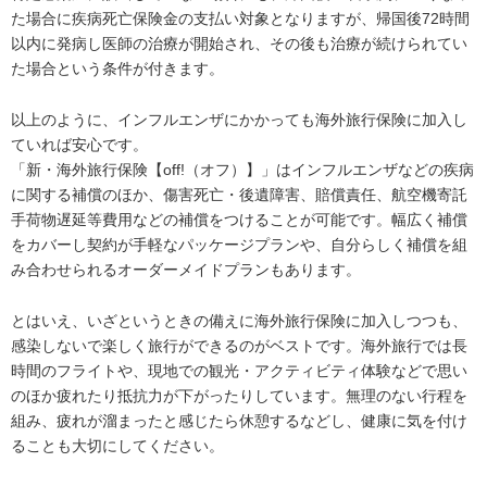
た場合に疾病死亡保険金の支払い対象となりますが、帰国後72時間
以内に発病し医師の治療が開始され、その後も治療が続けられてい
た場合という条件が付きます。
以上のように、インフルエンザにかかっても海外旅行保険に加入し
ていれば安心です。
「新・海外旅行保険【off!（オフ）】」はインフルエンザなどの疾病
に関する補償のほか、傷害死亡・後遺障害、賠償責任、航空機寄託
手荷物遅延等費用などの補償をつけることが可能です。幅広く補償
をカバーし契約が手軽なパッケージプランや、自分らしく補償を組
み合わせられるオーダーメイドプランもあります。
とはいえ、いざというときの備えに海外旅行保険に加入しつつも、
感染しないで楽しく旅行ができるのがベストです。海外旅行では長
時間のフライトや、現地での観光・アクティビティ体験などで思い
のほか疲れたり抵抗力が下がったりしています。無理のない行程を
組み、疲れが溜まったと感じたら休憩するなどし、健康に気を付け
ることも大切にしてください。