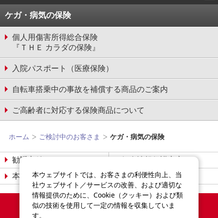
ケガ・病気の保険
個人用傷害所得総合保険
『ＴＨＥ カラダの保険』
入院パスポート（医療保険）
自転車搭乗中の事故を補償する商品のご案内
ご高齢者に対応する保険商品について
ホーム
ご検討中のお客さま
ケガ・病気の保険
勧誘方針
個人情報保護宣言
本ウェブサイトでは、お客さまの利便性向上、当
本サイトについて
サイトマップ
社ウェブサイト／サービスの改善、および適切な
情報提供のために、Cookie（クッキー）および類
Copyright©2014-2026
似の技術を使用して一定の情報を収集していま
Sompo Japan Insurance Inc.
す。
All Rights Reserved.