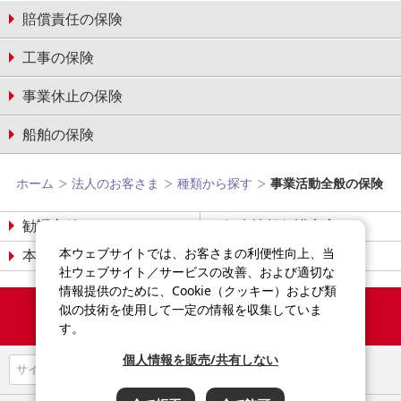
賠償責任の保険
工事の保険
事業休止の保険
船舶の保険
ホーム
法人のお客さま
種類から探す
事業活動全般の保険
勧誘方針
個人情報保護宣言
本ウェブサイトでは、お客さまの利便性向上、当
本サイトについて
サイトマップ
社ウェブサイト／サービスの改善、および適切な
情報提供のために、Cookie（クッキー）および類
Copyright©2014-2026
似の技術を使用して一定の情報を収集していま
Sompo Japan Insurance Inc.
す。
All Rights Reserved.
個人情報を販売/共有しない