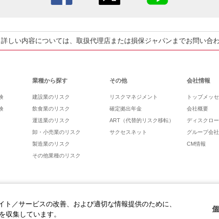
。詳しい内容については、取扱代理店または損保ジャパンまでお問い合
業種から探す
その他
会社情報
険
建設業のリスク
リスクマネジメント
トップメッセ
険
飲食業のリスク
確定拠出年金
会社概要
運送業のリスク
ART（代替的リスク移転）
ディスクロー
卸・小売業のリスク
サクセスネット
グループ会社
製造業のリスク
CM情報
その他業種のリスク
イト／サービスの改善、および適切な情報提供のために、
個
報を収集しています。