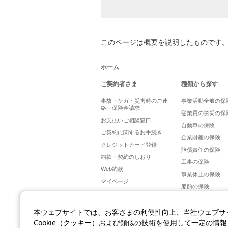
このページは概要を説明したものです
ホーム
ご契約者さま
種類から探す
事故・ケガ・災害時のご連
事業活動全般の保
絡 保険金請求
従業員の労災の保
お支払いご相談窓口
自動車の保険
ご契約に関するお手続き
企業財産の保険
クレジットカード登録
賠償責任の保険
約款・契約のしおり
工事の保険
Web約款
事業休止の保険
マイページ
船舶の保険
本ウェブサイトでは、お客さまの利便性向上、当社ウェブサ
Cookie（クッキー）および類似の技術を使用して一定の情