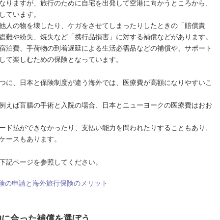
なりますが、旅行のために自宅を出発して空港に向かうところから、
しています。
他人の物を壊したり、ケガをさせてしまったりしたときの「賠償責
盗難や紛失、焼失など「携行品損害」に対する補償などがあります。
宿泊費、手荷物の到着遅延による生活必需品などの補償や、サポート
して楽しむための保険となっています。
つに、日本と保険制度が違う海外では、医療費が高額になりやすいこ
例えば盲腸の手術と入院の場合、日本とニューヨークの医療費はおお
ード払ができなかったり、支払い能力を問われたりすることもあり、
ケースもあります。
下記ページを参照してください。
険の申請と海外旅行保険のメリット
的に合った補償を選ぼう