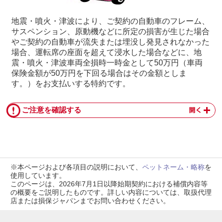
地震・噴⽕・津波により、ご契約の⾃動⾞のフレーム、
サスペンション、原動機などに所定の損害が⽣じた場合
やご契約の⾃動⾞が流失または埋没し発⾒されなかった
場合、運転席の座⾯を超えて浸⽔した場合などに、地
震・噴⽕・津波⾞両全損時⼀時⾦として50万円（⾞両
保険⾦額が50万円を下回る場合はその⾦額としま
す。）をお⽀払いする特約です。
ご注意を確認する
※本ページおよび各項目の説明において、
ペットネーム・略称
を
使用しています。
このページは、2026年7月1日以降始期契約における補償内容等
の概要をご説明したものです。詳しい内容については、取扱代理
店または損保ジャパンまでお問い合わせください。