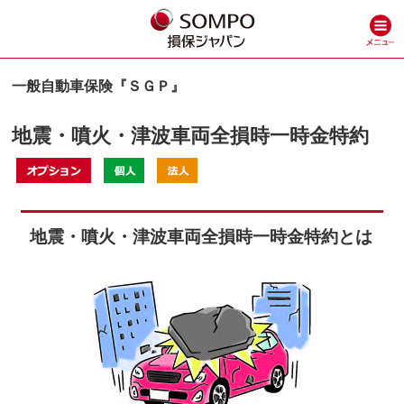
⼀般⾃動⾞保険『ＳＧＰ』
地震・噴⽕・津波⾞両全損時⼀時⾦特約
地震・噴⽕・津波⾞両全損時⼀時⾦特約とは