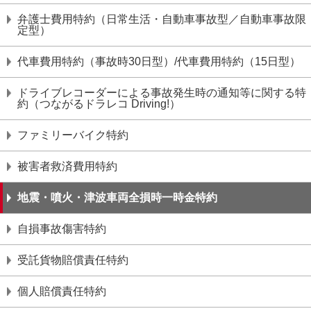
弁護⼠費⽤特約（日常生活・自動車事故型／自動車事故限
定型）
代車費用特約（事故時30日型）/代車費用特約（15日型）
ドライブレコーダーによる事故発⽣時の通知等に関する特
約（つながるドラレコ Driving!）
ファミリーバイク特約
被害者救済費⽤特約
地震・噴⽕・津波⾞両全損時⼀時⾦特約
⾃損事故傷害特約
受託貨物賠償責任特約
個⼈賠償責任特約