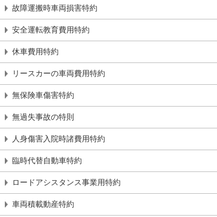
故障運搬時⾞両損害特約
安全運転教育費⽤特約
休⾞費⽤特約
リースカーの⾞両費⽤特約
無保険⾞傷害特約
無過失事故の特則
⼈⾝傷害⼊院時諸費⽤特約
臨時代替⾃動⾞特約
ロードアシスタンス事業⽤特約
⾞両積載動産特約