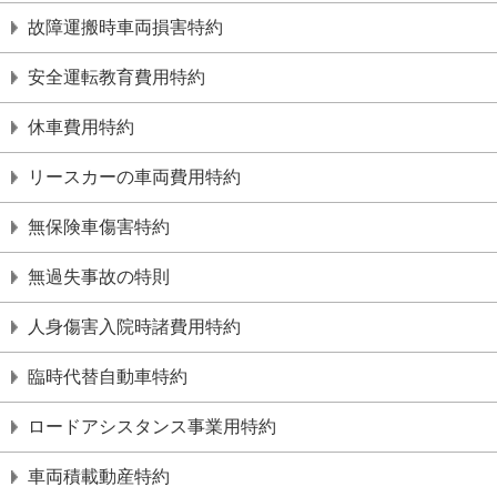
故障運搬時⾞両損害特約
安全運転教育費⽤特約
休⾞費⽤特約
リースカーの⾞両費⽤特約
無保険⾞傷害特約
無過失事故の特則
⼈⾝傷害⼊院時諸費⽤特約
臨時代替⾃動⾞特約
ロードアシスタンス事業⽤特約
⾞両積載動産特約