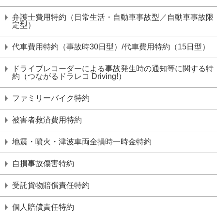
弁護⼠費⽤特約（日常生活・自動車事故型／自動車事故限
定型）
代車費用特約（事故時30日型）/代車費用特約（15日型）
ドライブレコーダーによる事故発⽣時の通知等に関する特
約（つながるドラレコ Driving!）
ファミリーバイク特約
被害者救済費⽤特約
地震・噴⽕・津波⾞両全損時⼀時⾦特約
⾃損事故傷害特約
受託貨物賠償責任特約
個⼈賠償責任特約