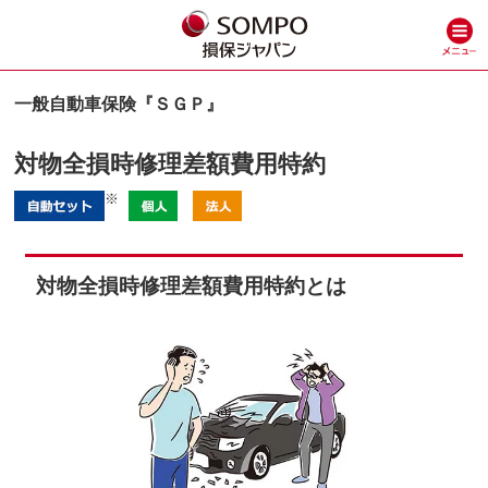
⼀般⾃動⾞保険『ＳＧＰ』
対物全損時修理差額費⽤特約
※
対物全損時修理差額費⽤特約とは