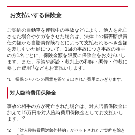
お⽀払いする保険⾦
ご契約の⾃動⾞を運転中の事故などにより、他⼈を死亡
させた場合やケガをさせた場合は、法律上の損害賠償責
任の額から⾃賠責保険などによって⽀払われるべき⾦額
を差し引いた額について、1回の事故につき事故の相⼿
の⽅1名ごとに、保険⾦額を限度に保険⾦をお⽀払いし
ます。また、⽰談や訴訟・裁判上の和解・調停・仲裁に
*1
要した費⽤
などもお⽀払いします。
*1
損保ジャパンの同意を得て⽀出された費⽤にかぎります。
対⼈臨時費⽤保険⾦
事故の相⼿の⽅が死亡された場合は、対⼈賠償保険⾦に
加えて15万円を対⼈臨時費⽤保険⾦としてお⽀払いし
*2
ます。
*2
「対⼈臨時費⽤対象外特約」がセットされたご契約を除き