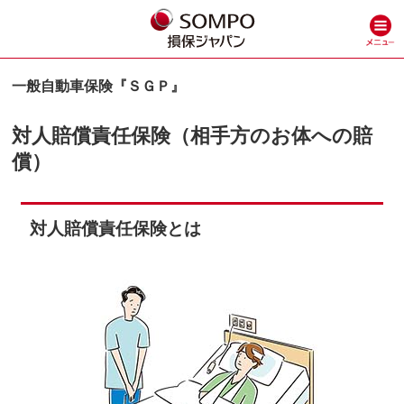
一般自動車保険『ＳＧＰ』
対⼈賠償責任保険（相手方のお体への賠
償）
対⼈賠償責任保険とは