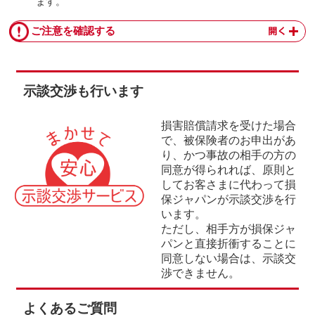
ます。
ご注意を確認する
⽰談交渉も⾏います
損害賠償請求を受けた場合
で、被保険者のお申出があ
り、かつ事故の相⼿の⽅の
同意が得られれば、原則と
してお客さまに代わって損
保ジャパンが⽰談交渉を⾏
います。
ただし、相⼿⽅が損保ジャ
パンと直接折衝することに
同意しない場合は、⽰談交
渉できません。
よくあるご質問