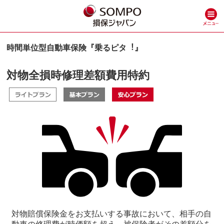
時間単位型⾃動⾞保険『乗るピタ︕』
対物全損時修理差額費⽤特約
対物賠償保険⾦をお⽀払いする事故において、相⼿の⾃