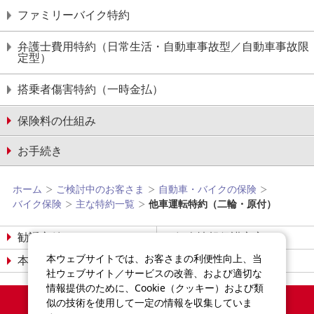
ファミリーバイク特約
弁護⼠費⽤特約（日常生活・自動車事故型／自動車事故限
定型）
搭乗者傷害特約（⼀時⾦払）
保険料の仕組み
お手続き
ホーム
ご検討中のお客さま
自動車・バイクの保険
バイク保険
主な特約一覧
他⾞運転特約（⼆輪・原付）
勧誘方針
個人情報保護宣言
本ウェブサイトでは、お客さまの利便性向上、当
本サイトについて
サイトマップ
社ウェブサイト／サービスの改善、および適切な
情報提供のために、Cookie（クッキー）および類
Copyright©2014-2026
似の技術を使用して一定の情報を収集していま
Sompo Japan Insurance Inc.