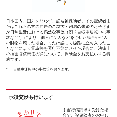
⽇本国内、国外を問わず、記名被保険者、その配偶者ま
たはこれらの⽅の同居のご親族・別居の未婚のお⼦さま
が⽇常⽣活における偶然な事故（例︓⾃転⾞運転中の事
*
故など
）により、他⼈にケガなどをさせた場合や他⼈
の財物を壊した場合、または誤って線路に⽴ち⼊ったこ
となどにより電⾞等を運⾏不能にさせた場合に、法律上
の損害賠償責任の額について、保険⾦をお⽀払いする特
約です。
*
自動車運転中の事故等を除きます。
⽰談交渉も⾏います
損害賠償請求を受けた場
合で、被保険者のお申し