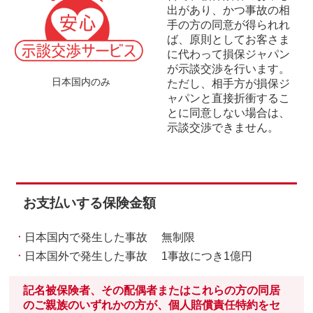
出があり、かつ事故の相
⼿の⽅の同意が得られれ
ば、原則としてお客さま
に代わって損保ジャパン
が⽰談交渉を⾏います。
日本国内のみ
ただし、相⼿⽅が損保ジ
ャパンと直接折衝するこ
とに同意しない場合は、
⽰談交渉できません。
お支払いする保険金額
⽇本国内で発⽣した事故 無制限
⽇本国外で発⽣した事故 1事故につき1億円
記名被保険者、その配偶者またはこれらの⽅の同居
のご親族のいずれかの⽅が、個⼈賠償責任特約をセ