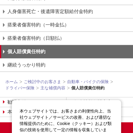
⼈⾝傷害死亡・後遺障害定額給付⾦特約
搭乗者傷害特約（⼀時⾦払）
搭乗者傷害特約（日額払）
個⼈賠償責任特約
継続うっかり特約
ホーム
ご検討中のお客さま
自動車・バイクの保険
ドライバー保険
主な補償内容
個⼈賠償責任特約
勧誘方針
個人情報保護宣言
本ウェブサイトでは、お客さまの利便性向上、当
本サイトについて
サイトマップ
社ウェブサイト／サービスの改善、および適切な
情報提供のために、Cookie（クッキー）および類
Copyright©2014-2026
似の技術を使用して一定の情報を収集していま
Sompo Japan Insurance Inc.