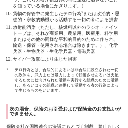
を知っている場合にかぎります。）
*
貨物の保管中に発生したテロ行為
または政治的・思
想的・宗教的動機から活動する一切の者による損害
放射能汚染（ただし、核燃料以外のラジオ・アイソ
トープは、それが商業用、農業用、医療用、科学用
またはその他の同様な平和的目的のために作られ、
輸送・保管・使用される場合は除きます。）、化学
兵器・生物兵器・生化学兵器・電磁兵器
サイバー攻撃により生じた損害
*
テロ行為とは、合法的にあるいは非合法に設立された一切
の政体を、武力または暴力によって転覆させあるいは支配
するために仕向けられた活動を実行する組織のために活動
し、あるいはその組織と連携して活動する者の行為によっ
て生じるものをいいます。
次の場合、保険のお引受および保険金のお支払いが
できません。
保険会社が国際連合の決議にもとづく制裁、禁止もしく