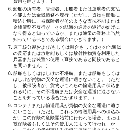
費用を除きます。）
船舶の所有者、管理者、用船者または運航者の支払
不能または金銭債務不履行（ただし、貨物を船舶に
積込む時に、被保険者がそのような支払不能または
金銭債務不履行が、その航海の通常の遂行の妨げに
なり得ると知っているか、または通常の業務上当然
知っているべきである場合にかぎります。）
原子核分裂および/もしくは融合もしくはその他類似
の反応または放射能もしくは放射性物質を利用した
兵器または装置の使用（直接であると間接であると
を問いません。）
船舶もしくははしけの不堪航、または船舶もしくは
はしけが貨物の安全な運送に適さないこと。（ただ
し、被保険者が、貨物がこれらの輸送用具に積込ま
れる時に、その不堪航または安全な運送に適さない
ことを知っている場合にかぎります。）
コンテナまたは輸送用具が貨物の安全な運送に適さ
ないこと。（ただし、これらの輸送用具への積込み
が、この保険の危険開始前に行われる場合、または
被保険者もしくはその使用人によって行われ、か
つ、これらの者が積込みの時に運送に適さないこと