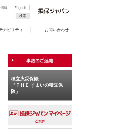
用情報
English
検索
テナビリティ
お問い合わせ
積立火災保険
『ＴＨＥ すまいの積立保
険』