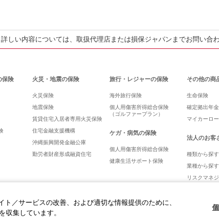
。詳しい内容については、取扱代理店または損保ジャパンまでお問い合
の保険
火災・地震の保険
旅行・レジャーの保険
その他の商
火災保険
海外旅行保険
生命保険
地震保険
個人用傷害所得総合保険
確定拠出年金
（ゴルファープラン）
賃貸住宅入居者専用火災保険
マイカーロー
険
住宅金融支援機構
ケガ・病気の保険
法人のお客
沖縄振興開発金融公庫
個人用傷害所得総合保険
勤労者財産形成融資住宅
種類から探す
健康生活サポート保険
業種から探す
リスクマネジ
イト／サービスの改善、および適切な情報提供のために、
個
報を収集しています。