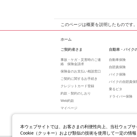
このページは概要を説明したものです
ホーム
ご契約者さま
自動車・バイク
事故・ケガ・災害時のご連
自動車保険
絡 保険金請求
自賠責保険
保険金のお支払い相談窓口
バイク保険
ご契約に関するお手続き
バイクの自賠責保
クレジットカード登録
乗るピタ
約款・契約のしおり
ドライバー保険
Web約款
マイページ
本ウェブサイトでは、お客さまの利便性向上、当社ウェブサ
Cookie（クッキー）および類似の技術を使用して一定の情