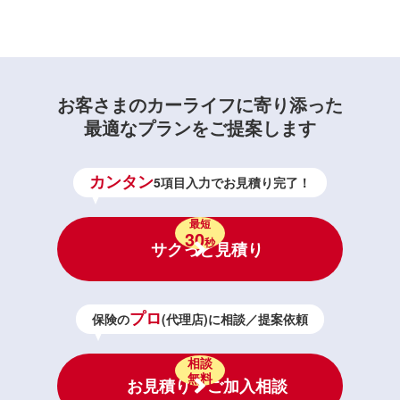
お客さまのカーライフに寄り添った
最適なプランをご提案します
カンタン
5項目入力でお見積り完了！
最短
30
秒
サクっと見積り
プロ
保険の
(代理店)に相談／提案依頼
相談
無料
お見積り・ご加入相談