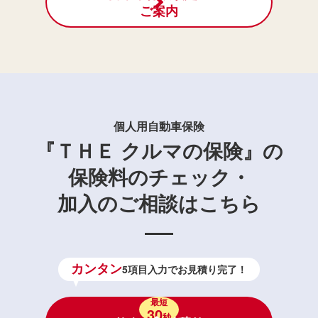
ご案内
個人用自動車保険
『ＴＨＥ クルマの保険』の
保険料のチェック・
加入のご相談はこちら
カンタン
5項目入力でお見積り完了！
最短
30
秒