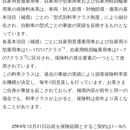
自家用普通乗用車、自家用小型乗用車および自家用軽四輪乗
用車の保険料体系は、車両・対人賠償・対物賠償・傷害の基
本項目（補償）ごとの「型式別料率クラス制度」により細分
化され、自動車の型式ごとの事故の実績を反映するものとな
っています。
各基本項目（補償）ごとに自家用普通乗用車および自家用小
*1
型乗用車は1～17の17クラス
、自家用軽四輪乗用車は1～7
*2
の7クラス
に区分され、保険料の算出要素の一つとして使
用されています。
この料率クラスは、過去の事故の実績により損害保険料率算
出機構が決定し、毎年1回見直しを行っています。お客さま
ご自身が事故を起こされておらず、補償内容が前年と同一の
場合でも、料率クラスが上がると、保険料は前年より高くな
ることがあります。
2019年12月31日以前を保険始期とするご契約は1～9の
*1