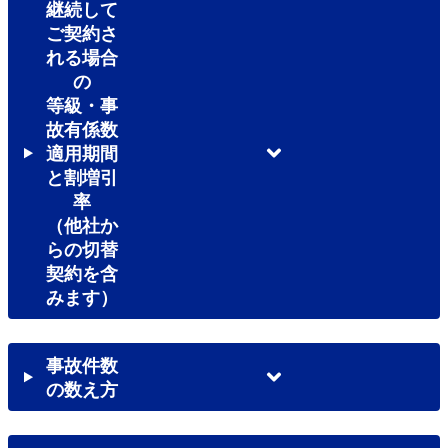
継続して
ご契約さ
れる場合
の
等級・事
故有係数
適用期間
と割増引
率
（他社か
らの切替
契約を含
みます）
事故件数
の数え方