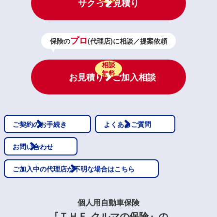
サクっと見積り
プロ
保険の
(代理店)に相談／提案依頼
相談
無料
お見積り・ご加入相談
ご契約のお手続き
よくあるご質問
お問い合わせ
ご加入中の代理店が不明な場合はこちら
個人用自動車保険
『ＴＨＥ クルマの保険』の