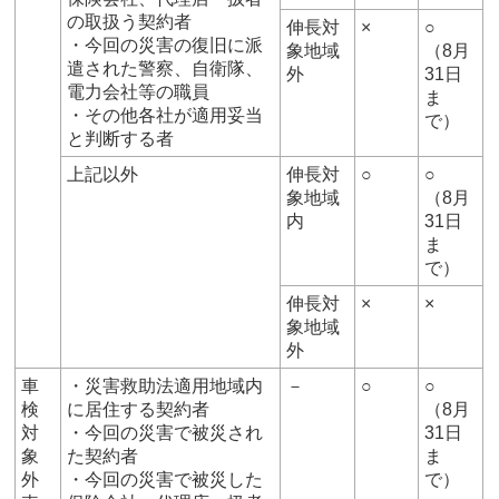
の取扱う契約者
伸長対
×
○
・今回の災害の復旧に派
象地域
（8月
遣された警察、自衛隊、
外
31日
電力会社等の職員
ま
・その他各社が適用妥当
で）
と判断する者
上記以外
伸長対
○
○
象地域
（8月
内
31日
ま
で）
伸長対
×
×
象地域
外
車
・災害救助法適用地域内
－
○
○
検
に居住する契約者
（8月
対
・今回の災害で被災され
31日
象
た契約者
ま
外
・今回の災害で被災した
で）