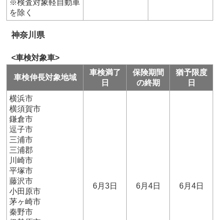
※検査対象軽自動車
を除く
神奈川県
<車検対象車>
車検満了
保険期間
猶予限度
車検伸長対象地域
日
の終期
日
横浜市
横須賀市
鎌倉市
逗子市
三浦市
三浦郡
川崎市
平塚市
藤沢市
6月3日
6月4日
6月4日
小田原市
茅ヶ崎市
秦野市