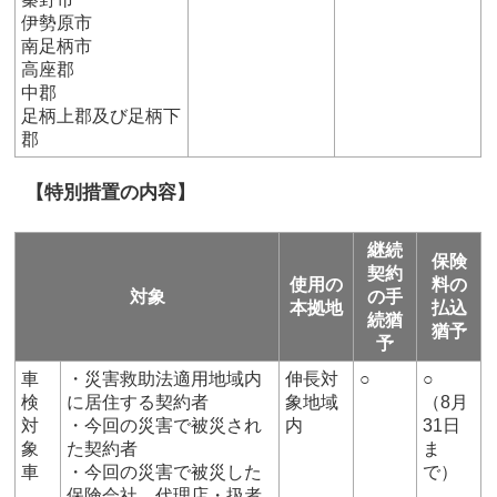
伊勢原市
南足柄市
高座郡
中郡
足柄上郡及び足柄下
郡
【特別措置の内容】
継続
保険
契約
使用の
料の
対象
の手
本拠地
払込
続猶
猶予
予
車
・災害救助法適用地域内
伸長対
○
○
検
に居住する契約者
象地域
（8月
対
・今回の災害で被災され
内
31日
象
た契約者
ま
車
・今回の災害で被災した
で）
保険会社、代理店・扱者