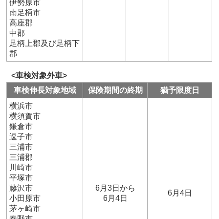
伊勢原市
南足柄市
高座郡
中郡
足柄上郡及び足柄下
郡
<車検対象外車>
車検伸長対象地域
保険期間の終期
猶予限度日
横浜市
横須賀市
鎌倉市
逗子市
三浦市
三浦郡
川崎市
平塚市
藤沢市
6月3日から
6月4日
小田原市
6月4日
茅ヶ崎市
秦野市