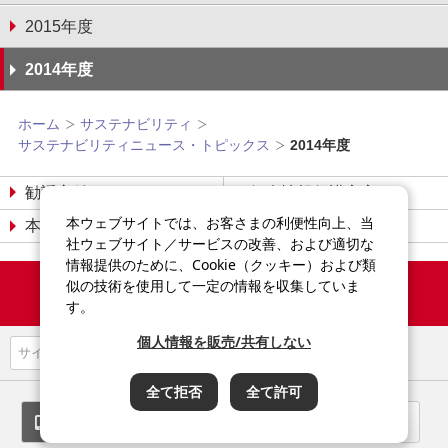
2015年度
2014年度
ホーム
サステナビリティ
サステナビリティニュース・トピックス
2014年度
勧誘方針
個人情報保護宣言
本ウェブサイトでは、お客さまの利便性向上、当
本サイトについて
サイトマップ
社ウェブサイト／サービスの改善、および適切な
情報提供のために、Cookie（クッキー）および類
Copyright©2014-2026
似の技術を使用して一定の情報を収集していま
Sompo Japan Insurance Inc.
す。
All Rights Reserved.
個人情報を販売/共有しない
全て拒否
全て許可
スマートフォン
パソコン