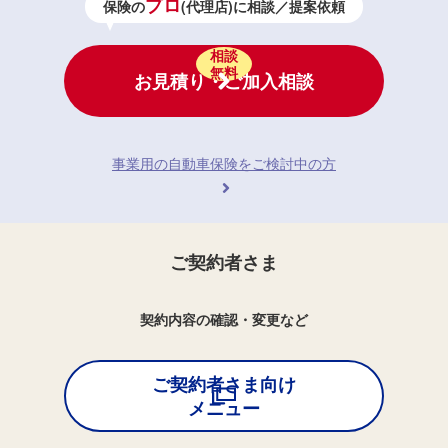
プロ
保険の
(代理店)に相談／提案依頼
相談
無料
お見積り・ご加入相談
事業用の自動車保険をご検討中の方
ご契約者さま
契約内容の確認・変更など
ご契約者さま向け
メニュー