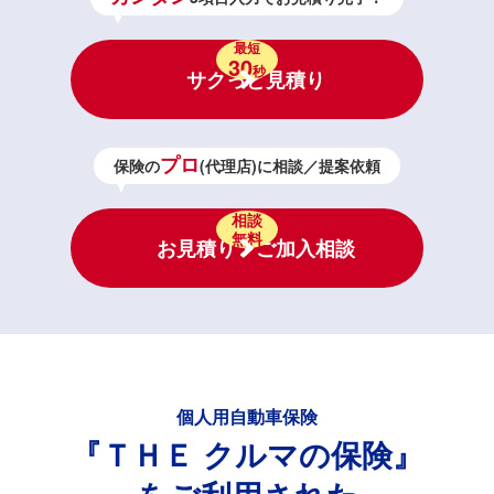
最短
30
秒
サクっと見積り
プロ
保険の
(代理店)に相談／提案依頼
相談
無料
お見積り・ご加入相談
個人用自動車保険
『ＴＨＥ クルマの保険』