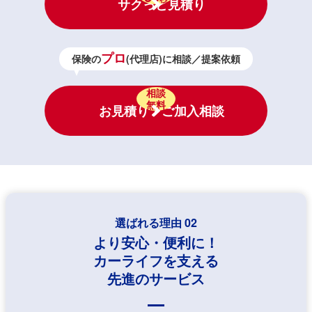
サクっと見積り
プロ
保険の
(代理店)に相談／提案依頼
相談
無料
お見積り・ご加入相談
選ばれる理由 02
より安心・便利に！
カーライフを支える
先進のサービス