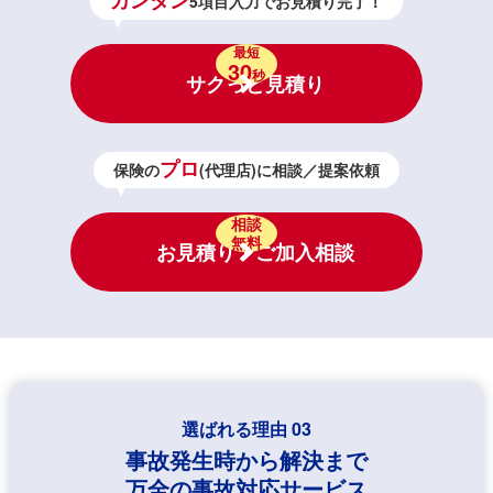
5項目入力でお見積り完了！
最短
30
秒
サクっと見積り
プロ
保険の
(代理店)に相談／提案依頼
相談
無料
お見積り・ご加入相談
選ばれる理由 03
事故発生時から解決まで
万全の事故対応サービス