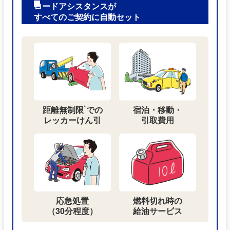
ロードアシスタンスが
すべてのご契約に自動セット
*
距離無制限
での
宿泊・移動・
レッカーけん引
引取費用
応急処置
燃料切れ時の
（30分程度）
給油サービス