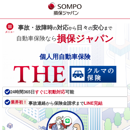
事故・故障時
対応
日々
安心
の
から
の
まで
損保ジャパン
自動車保険なら
個人用自動車保険
24時間365日
すぐに初動対応
可能
業界初！
事故連絡
保険金請求
LINE完結
から
まで