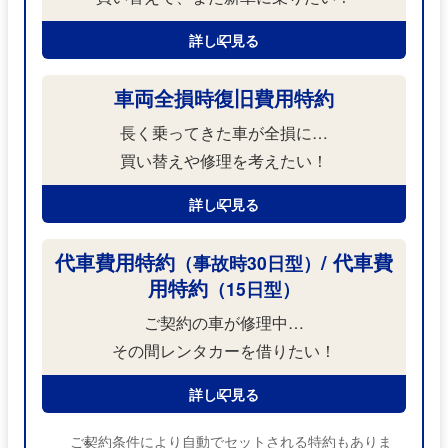
詳しく見る
車両全損時復旧費用特約
長く乗ってきた車が全損に…
買い替えや
修理を考えたい！
詳しく見る
代車費用特約
/ 代車費
（事故時30日型）
用特約
（15日型）
ご契約の車が修理中…
その間レンタカーを借りたい！
詳しく見る
ご契約条件により自動でセットされる特約もありま
※