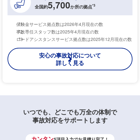
5,700
*3
全国約
か所の拠点
保険金サービス拠点数は2026年4月現在の数
*1
事故専任スタッフ数は2025年4月現在の数
*2
ロードアシスタンスサービス拠点数は2025年12月現在の数
*3
安心の事故対応について
詳しく見る
いつでも、どこでも万全の体制で
事故対応をサポートします
カンタン
5項目入力でお見積り完了！