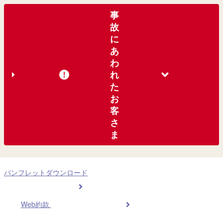
事
故
に
あ
わ
れ
た
お
客
さ
ま
パンフレットダウンロード
Web約款