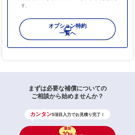
す。
オプション特約
一覧へ
まずは必要な補償についての
ご相談から始めませんか？
カンタン
5項目入力でお見積り完了！
最短
30
秒