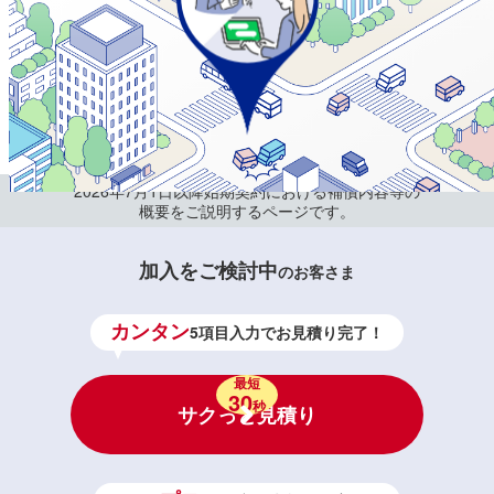
2026年7月1日以降始期契約における補償内容等の
概要をご説明するページです。
加入をご検討中
のお客さま
カンタン
5項目入力でお見積り完了！
最短
30
秒
サクっと見積り