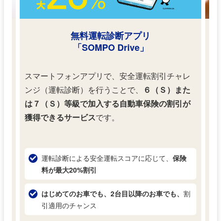
E公
無料運転診断アプリ
事
「SOMPO Drive」
の
スマートフォンアプリで、安全運転割引チャレ
事
ンジ（運転診断）を行うことで、
６（Ｓ）また
手
ス
は７（Ｓ）等級で加入する自動車保険の割引が
ス
獲得できるサービス
です。
ム
運転診断による安全運転スコアに
応じて、
保険
料が最大20%割引
カ
はじめてのお車でも、2台目以降の
お車でも、
割
引適用のチャンス