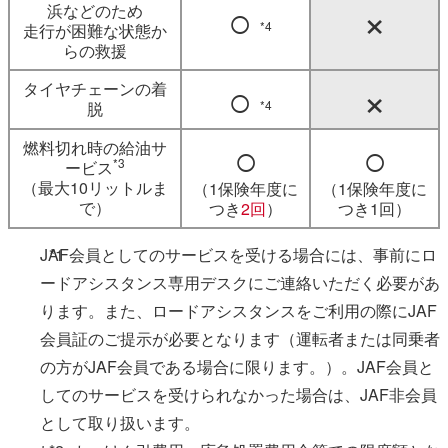
○
×
浜などのため
*4
走行が困難な状態か
らの救援
○
×
タイヤチェーンの着
*4
脱
○
○
燃料切れ時の給油サ
*3
ービス
（最大10リットルま
（1保険年度に
（1保険年度に
で）
つき
2回
）
つき1回）
JAF会員としてのサービスを受ける場合には、事前にロ
*1
ードアシスタンス専用デスクにご連絡いただく必要があ
ります。また、ロードアシスタンスをご利用の際にJAF
会員証のご提示が必要となります（運転者または同乗者
の方がJAF会員である場合に限ります。）。JAF会員と
してのサービスを受けられなかった場合は、JAF非会員
として取り扱います。