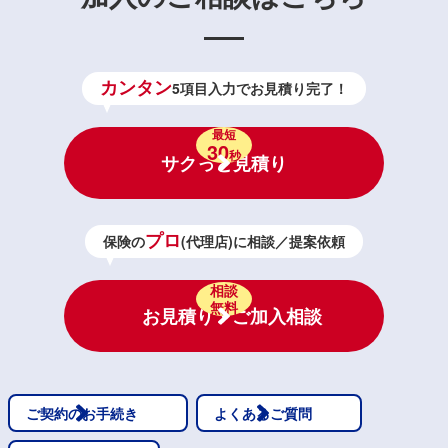
カンタン
5項目入力でお見積り完了！
最短
30
秒
サクっと見積り
プロ
保険の
(代理店)に相談／提案依頼
相談
無料
お見積り・ご加入相談
ご契約のお手続き
よくあるご質問