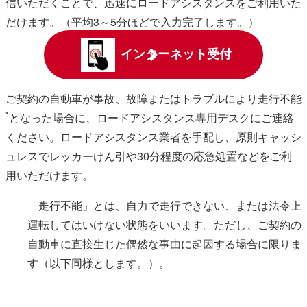
信いただくことで、迅速にロードアシスタンスをご利用いた
だけます。（平均3～5分ほどで入力完了します。）
インターネット受付
ご契約の⾃動⾞が事故、故障またはトラブルにより⾛⾏不能
*
となった場合に、ロードアシスタンス専⽤デスクにご連絡
ください。ロードアシスタンス業者を⼿配し、原則キャッシ
ュレスでレッカーけん引や30分程度の応急処置などをご利
⽤いただけます。
「⾛⾏不能」とは、⾃⼒で⾛⾏できない、または法令上
*
運転してはいけない状態をいいます。ただし、ご契約の
⾃動⾞に直接⽣じた偶然な事由に起因する場合に限りま
す（以下同様とします。）。