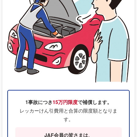
1事故につき
15万円限度
で補償します。
レッカーけん引費⽤と合算の限度額となりま
す。
JAF会員の皆さまは、