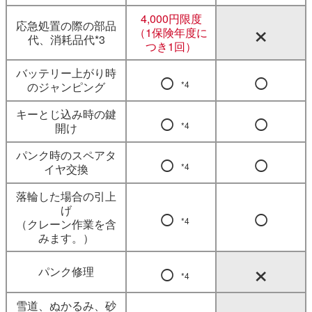
4,000円限度
×
応急処置の際の部品
（1保険年度に
代、消耗品代*3
つき1回）
○
○
バッテリー上がり時
*4
のジャンピング
○
○
キーとじ込み時の鍵
*4
開け
○
○
パンク時のスペアタ
*4
イヤ交換
落輪した場合の引上
○
○
げ
*4
（クレーン作業を含
みます。）
○
×
パンク修理
*4
雪道、ぬかるみ、砂