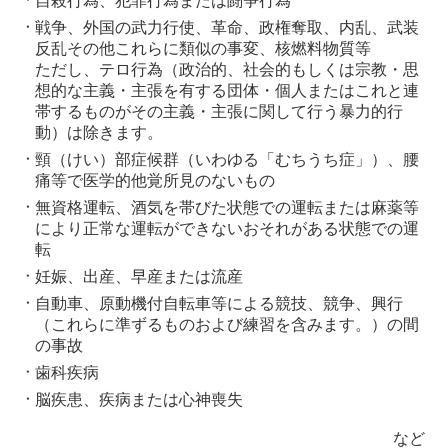
自殺行為、犯罪行為または闘争行為
戦争、外国の武力行使、革命、政権奪取、内乱、武装
反乱その他これらに類似の事変、核燃料物質等
ただし、テロ行為（政治的、社会的もしくは宗教・思
想的な主義・主張を有する団体・個人またはこれと連
帯するものがその主義・主張に関して行う暴力的行
動）は除きます。
頸（けい）部症候群（いわゆる「むちうち症」）、腰
痛等で医学的他覚所見のないもの
無資格運転、酒気を帯びた状態での運転または麻薬等
により正常な運転ができないおそれがある状態での運
転
妊娠、出産、早産または流産
自動車、原動機付自転車等による競技、競争、興行
（これらに準ずるものおよび練習を含みます。）の間
の事故
歯科疾病
脳疾患、疾病または心神喪失
など