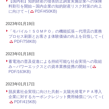
【国内初】知的財産の侵害防止調査実施企業への保険
料割引を開始～国内企業の知的財産リスク対策の向上
に向けて～(
PDF/450KB)
2023年01月19日
「モバイル！ＳＯＭＰＯ」の機能拡張～代理店の業務
プロセス刷新とお客さま体験価値の向上を目指して～(
PDF/758KB)
2023年01月18日
蓄電池の普及促進による持続可能な社会実現への取組
み～パワーエックスとの資本業務提携の開始～(
PDF/163KB)
2023年01月17日
脱炭素社会実現に向けた共創～太陽光発電ＰＰＡ導入
企業に対するカーボンクレジット費用補償について～(
PDF/415KB)