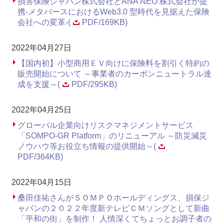
損害保険ジャパン株式会社とANA NEO 株式会社が提
携-メタバースにおけるWeb3.0 型時代を見据えた保険
会社への変革-(
PDF/169KB)
2022年04月27日
【国内初】小型商用ＥＶ向けに保険料を割引く特約の
販売開始について ～事業者のカーボンニュートラル達
成を支援～(
PDF/295KB)
2022年04月25日
グローバル企業向けリスクマネジメントサービス
「SOMPO-GR Platform」のリニューアル ～防災減災
ノウハウ等お役立ち情報の提供開始～(
PDF/364KB)
2022年04月15日
桑田佳祐さんがＳＯＭＰＯホールディングス、損保ジ
ャパンの２０２２年度新テレビＣＭソングとして新曲
「平和の街」を制作！ 人情深くてちょっとお調子者の