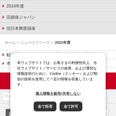
2014年度
旧損保ジャパン
旧日本興亜損保
ホーム
ニュースリリース
2022年度
勧誘方針
個人情報保護宣言
本ウェブサイトでは、お客さまの利便性向上、当
本サイトについて
サイトマップ
社ウェブサイト／サービスの改善、および適切な
情報提供のために、Cookie（クッキー）および類
Copyright©2014-2026
似の技術を使用して一定の情報を収集していま
Sompo Japan Insurance Inc.
す。
All Rights Reserved.
個人情報を販売/共有しない
全て拒否
全て許可
スマートフォン
パソコン