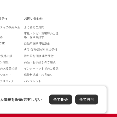
リティ
お問い合わせ
ティの取組み全
よくあるご質問
事故・ケガ・災害時のご連
み
絡 保険金請求
ESD
自動車保険 事故受付
火災 傷害保険等 事故受付
被災地支援
海外旅行保険 事故受付
ン贈呈
商品・お手続きのご相談
のある美術館
インターネットでのご相談
ジェクト
保険料試算・お見積り
ANプロジェクト
パンフレット
グループ会社商品のご相談
人情報を販売/共有しない
全て拒否
全て許可