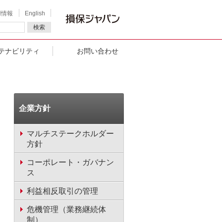
用情報
English
検索
テナビリティ
お問い合わせ
企業方針
マルチステークホルダー
方針
コーポレート・ガバナン
ス
利益相反取引の管理
危機管理（業務継続体
制）