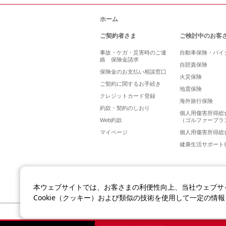
ホーム
ご契約者さま
ご検討中のお客
事故・ケガ・災害時のご連
自動車保険・バイ
絡 保険金請求
自賠責保険
保険金のお支払い相談窓口
火災保険
ご契約に関するお手続き
地震保険
クレジットカード登録
海外旅行保険
約款・契約のしおり
個人用傷害所得総
Web約款
（ゴルファープラ
マイページ
個人用傷害所得総
健康生活サポート
本ウェブサイトでは、お客さまの利便性向上、当社ウェブサ
Cookie（クッキー）および類似の技術を使用して一定の情
本サイトについて
個人情報保護宣言