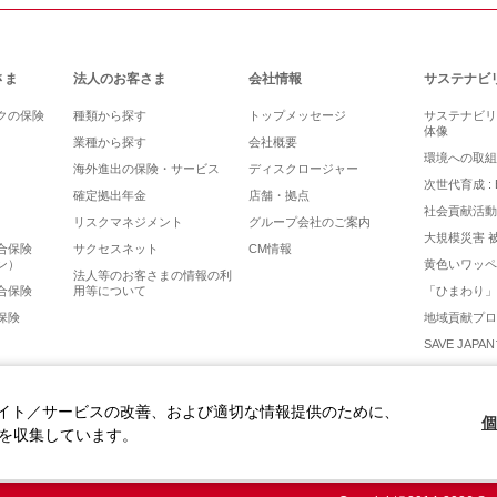
さま
法人のお客さま
会社情報
サステナビ
クの保険
種類から探す
トップメッセージ
サステナビリ
体像
業種から探す
会社概要
環境への取組
海外進出の保険・サービス
ディスクロージャー
次世代育成 : 
確定拠出年金
店舗・拠点
社会貢献活動
リスクマネジメント
グループ会社のご案内
大規模災害 
合保険
サクセスネット
CM情報
ン）
黄色いワッペ
法人等のお客さまの情報の利
合保険
用等について
「ひまわり」
保険
地域貢献プロ
SAVE JAP
イト／サービスの改善、および適切な情報提供のために、
個
報を収集しています。
勧誘方針
サイトマップ