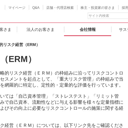
マイページ
Q&A
店舗・代理店検索
株主・投資家の皆さま
採
客さま
法人のお客さま
会社情報
サス
的リスク経営（ERM）
（ERM）
略的リスク経営（ＥＲＭ）の枠組みに沿ってリスクコントロ
セスメントを起点として、「重大リスク管理」の枠組みで当
を網羅的に特定し、定性的・定量的な評価を行っています。
いては「自己資本管理」「ストレステスト」「リミット管
みで自己資本、流動性などに与える影響を様々な定量指標に
よびその向上に必要なリスクコントロールの施策に関する経
ク経営（ＥＲＭ）については、以下リンク先をご確認くださ