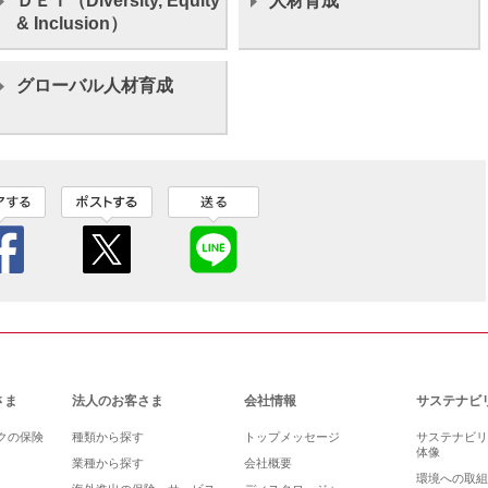
ＤＥＩ（Diversity, Equity
人材育成
& Inclusion）
グローバル人材育成
さま
法人のお客さま
会社情報
サステナビ
クの保険
種類から探す
トップメッセージ
サステナビリ
体像
業種から探す
会社概要
環境への取組