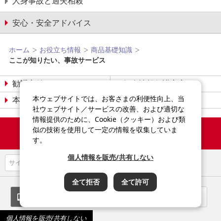
人身事故と過失相殺
安心・安全アドバイス
ホーム
お役立ち情報
商品基礎知識
ここが知りたい、事故サービス
勧誘方針
個人情報保護宣言
本ウェブサイトでは、お客さまの利便性向上、当
本サイトについて
サイトマップ
社ウェブサイト／サービスの改善、および適切な
情報提供のために、Cookie（クッキー）および類
Copyright©2014-2026
似の技術を使用して一定の情報を収集していま
Sompo Japan Insurance Inc.
す。
All Rights Reserved.
個人情報を販売/共有しない
全て拒否
全て許可
スマートフォン
パソコン
個人情報を販売/共有しない