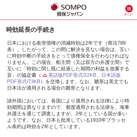
時効延長の手続き
日本における衝突債権の消滅時効は2年です（商法789
条）。したがって、この間に解決を見ない場合は、互い
に時効中断の手続きをとって債権保全を行わなければな
りません。この場合、船主間（又は双方の弁護士間）で
互いに「時効に関し既に経過した期間の利益を放棄する
旨」の協定書（
英語版PDF形式/22KB
、
日本語版
PDF形式/73KB
）を交換します。なお、雛形は英文でも
日本法が適用される場合の雛形となります。
諸外国においては、各国により適用される法律により時
効期間は異なりますので、都度適用される法律を、海事
弁護士を通じて調査しますが、2年としている国が多い
ようです。なお、日本も批准している1910年ブラッセ
ル条約は時効を2年としています。